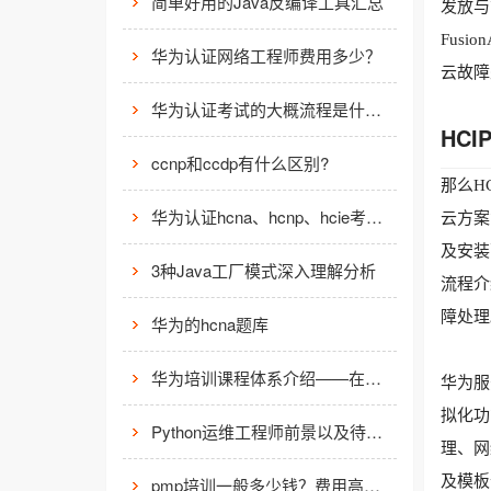
简单好用的Java反编译工具汇总
发放与
Fusi
华为认证网络工程师费用多少？
云故障
华为认证考试的大概流程是什么样的？
HC
ccnp和ccdp有什么区别?
那么H
华为认证hcna、hcnp、hcie考试费用
云方案简
及安装
3种Java工厂模式深入理解分析
流程介
障处理
华为的hcna题库
华为培训课程体系介绍——在线学习平台
华为服
拟化功
Python运维工程师前景以及待遇价值如何?
理、网
及模板
pmp培训一般多少钱？费用高么？