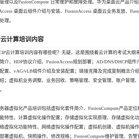
管理以及FusionCompute 日常维护和故障处理。华为桌面云产品介绍分
onAccess 桌面云组件介绍与安装、FusionAccess 桌面云业务发放、Fusi
处理。
IP云计算培训内容
CIP云计算培训内容有哪些呢？无疑，这是围绕着云计算的考试大
介、HDP协议介绍、FusionAccess规划部署；AD/DNS/DHCP组件介
配置、vAG/vLB组件介绍及安装配置；链接克隆及完成复制概念介绍、虚
绍；虚拟机业务调整、业务回收、策略管理、安全管理、账户管理
。
务器虚拟化产品培训包括虚拟化套件简介、FusionCompute产
能特性、计算虚拟化操作配置；存储虚拟化实现原理、存储虚拟化
络虚拟化功能特性、网络虚拟化操作配置；虚拟机创建、虚拟机操
部署虚拟机、快照操作、修改规格；FusionCompute维护管理、告