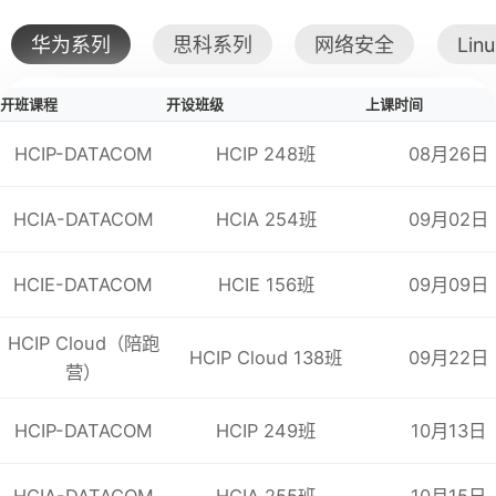
课程编
号
章节
名称
内容
华为系列
思科系列
网络安全
Lin
计算机网络概述
计
算机网络基础
开班课程
开设班级
上课时间
CSMN
-
001
OSI
参考模型与
T
HCIP-DATACOM
HCIP 248班
08月26日
局域网基本原
理
广域网基本原
理
HCIA-DATACOM
HCIA 254班
09月02日
IP
基本原
理
HCIE-DATACOM
HCIE 156班
09月09日
TCP
和
UDP
基本
HCIP Cloud（陪跑
HCIP Cloud 138班
09月22日
路由器、交换机
营）
绍
命令行操作基
网络设备文件管
HCIP-DATACOM
HCIP 249班
10月13日
CSMN
-
002
H
3
C
网络设备操作入
门
网络设备基本调
HCIA-DATACOM
HCIA 255班
10月15日