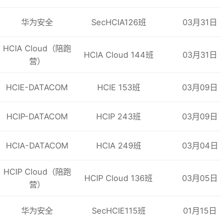
路由协议概述
华为安全
SecHCIA126班
03月31日
CSMN
-
005
配
置
IP
路由
RIP
原理
HCIA Cloud（陪跑
HCIA Cloud 144班
03月31日
配置
RIP
营）
OSPF
基础
HCIE-DATACOM
HCIE 153班
03月09日
实验10：
IP
路由
HCIP-DATACOM
HCIP 243班
03月09日
CSMN
-005
L
配置
IP
路由实验
实验11：配
置
RIP
实验12：配置
OS
HCIA-DATACOM
HCIA 249班
03月04日
用访问控制列表
HCIP Cloud（陪跑
配置安全的分支网
络
HCIP Cloud 136班
03月05日
营）
CSMN
-
006
网络地址转换
实验13：
ACL
包
华为安全
SecHCIE115班
01月15日
配
置安全的分支网络实验