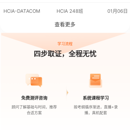
CSMN
-006
L
实验14：配置
NA
HCIA-DATACOM
HCIA 248班
01月06日
配置
HDLC
查看更多
配置
PPP
CSMN
-
007
广
域网接入和互连
配置3
G
学习流程
四步取证，全程无忧
配置
WLAN
实验17：配
置
HD
实验18：配置
PP
CSMN
-007
L
广域网接入和互连实
验
实验19：配置
3
G
免费测评咨询
系统课程学习
实验20：配置
WL
顾问了解基础与时间，推荐
按考纲循序渐进，直播+录
合适方案
播，真机配套