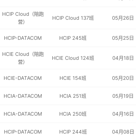
术
实验6：配置
HCIP Cloud（陪跑
IP
子网划
分
HCIP Cloud 137班
05月26日
营）
DNS
HCIP-DATACOM
HCIP 245班
05月25日
高
级
TCP
/
IP
知识
文件传输协议
CSMN
-
004
HCIE Cloud（陪跑
DHCP
HCIE Cloud 124班
04月18日
营）
IPv
6基础
HCIE-DATACOM
HCIE 154班
05月20日
实验7：
ARP
CSMN
-004
L
高
级
TCP
/
IP
知识实验
实验8：
DHCP
HCIA-DATACOM
HCIA 251班
05月19日
实验9：
IPv
6
HCIA-DATACOM
HCIA 250班
04月16日
IP
路由原
理
HCIP-DATACOM
HCIP 244班
04月08日
直连路由和静态