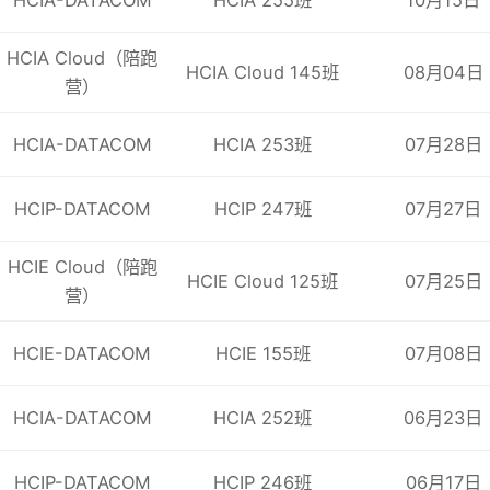
实验1：网络设
H
3
C
网络设备操作入门实验
HCIA Cloud（陪跑
实验2：网络设
CSMN
-002
L
HCIA Cloud 145班
08月04日
营）
试
以太网交换机工
HCIA-DATACOM
HCIA 253班
07月28日
配置
VLAN
HCIP-DATACOM
HCIP 247班
07月27日
生成树协议
CSMN
-
003
配
置局域网交换
HCIE Cloud（陪跑
交换机端口安全
HCIE Cloud 125班
07月25日
营）
配置链路聚合
HCIE-DATACOM
HCIE 155班
07月08日
实验3：配置
VLA
HCIA-DATACOM
HCIA 252班
06月23日
实验4：配置生成
CSMN
-003
L
配置局域网交换实
验
实验5：交换机
HCIP-DATACOM
HCIP 246班
06月17日