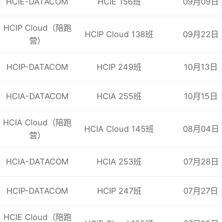
HCIE-DATACOM
HCIE 156班
09月09日
HCIP Cloud（陪跑
HCIP Cloud 138班
09月22日
营）
考试科目
章节内容
HCIP-DATACOM
HCIP 249班
10月13日
专业知识
1. 信创项目知识
2. 信创项目规划方法
技术技能
1. 信创基础设施平台建设
HCIA-DATACOM
HCIA 255班
10月15日
2. 信创应用系统及数据共享
3. 信创安全体系建设
HCIA Cloud（陪跑
HCIA Cloud 145班
08月04日
4. 信创云
营）
5. 信创项目投资取费要求
工程实践
1. 信息化项目建设管理办法
HCIA-DATACOM
HCIA 253班
07月28日
2. 信创产业生态介绍
3. 信创项目管理
4. 主流厂商操作系统配置流程与步骤
HCIP-DATACOM
HCIP 247班
07月27日
HCIE Cloud（陪跑