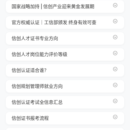
国家战略加持 | 信创产业迎来黄金发展期
官方权威认证｜工信部颁发 终身有效可查
信创人才证书专业方向
序号
领域方向
证书名称
信创人才岗位能力评价等级
1
系统集成方向
信创集成项目管理师
级别大类
人才分类
等级
能力岗位评定
能力评价
2
系统开发方向
信创系统架构师
高级人才
晋升提拔类
9级
成为企业高管CIO/CTO
达到企业
3
信息技术方向
信创规划管理师
信创认证适合谁？
8级
管理职务晋升
达到高级
4
网络安全方向
信创信息安全工程师
7级
带领技术团队
胜任管理
5
系统运维方向
信创平台运维工程师
信创规划管理师就业方向
中级人才
在岗提升类
6级
成为技术专家
拥有、掌
6
数据安全方向
信创数据安全工程师
岗位职责
适合人群
5级
技术职务晋升
技术创新
工业和信息化部人才交流中心
参与研究国家信创政策、行业标准和技术趋势的评估，理解
教育背景：
信创认证考试全信息汇总
4级
成为技术骨干
掌握岗位
信创产业的发展方向和重点，根据企业的业务需求、技术能
管理、信息
初级人才
初次上岗类
3级
胜任技术岗位
熟练操作
项目
详情说明
力和实操环境，确定信创的战略规划。为企业的信创战略规
业，具备“技
2级
掌握岗位要领
达到能够
考试方式
线上机考
信创证书报考流程
划提供决策支持。
知识结构。
1级
熟悉岗位能力
熟悉岗位
考试频率
每月1-2次
知识储备：