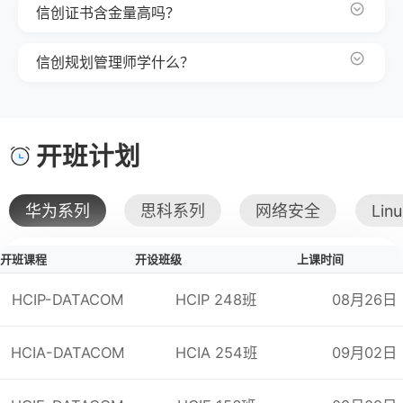
成绩公布
科目一考完当场出成绩
信创证书含金量高吗？
（如国产CP
证书颁发
考完试半个月左右颁发电子版证书
产业生态（
15个工作日左右颁发纸质证书
体系）。
信创规划管理师学什么？
证书有效期
终身有效
证书查询网址
工信部人才交流中心人才库
(https://pj.miitec.cn/index)
开班计划
考试科目
题型
初级
科目1
专业知识
单选、多选、判断题
满分70分
科目2
技术技能
2道简答题
满分25分
华为系列
思科系列
网络安全
Lin
科目3
工程实践
1道论述题
满分5分
科目1、科目2、科目3成绩总分60分(含)以上
开班课程
开设班级
上课时间
HCIP-DATACOM
HCIP 248班
08月26日
HCIA-DATACOM
HCIA 254班
09月02日