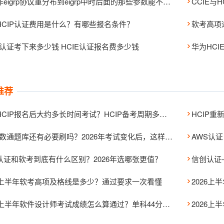
其他非eigrp协议重分布到eigrp中时后面的那些参数能不能不写
CCIE
HCIP认证费用是什么？有哪些报名条件？
软考高项
E认证考下来多少钱 HCIE认证报名费多少钱
华为HC
推荐
华为HCIP报名后大约多长时间考试？HCIP备考周期多久？
HCIP数通题库还有必要刷吗？2026年考试变化后，这样刷题通过率更高
AWS认证
认证和软考到底有什么区别？2026年选哪张更值？
信创认证
26上半年软考高项及格线是多少？通过要求一次看懂
2026上半年软件设计师考试成绩怎么算通过？单科44分还能合格吗？