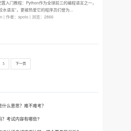
建配置入门教程：Python作为全球前三的编程语言之一，
水语言”，更被热爱它的程序员们誉为...
on
|
作者：spoto
|
浏览：2866
5
下一页
证书是什么意思？难不难考？
考吗？考试内容有哪些?