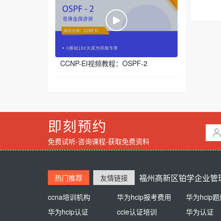
CCNP-EI视频教程：OSPF-2
即刻预约
免费试听-咨询课程-获取免费资料
福州高新区铂学企业管理
热门推荐
友情链接
ccna培训机构
熊猫同学
华为hcip报考费用
新东方英语培训
华为hcip
培训学校
华为hcip认证
江苏自考网
ccie认证培训
杭州高中辅导
华为认证
高中一对一