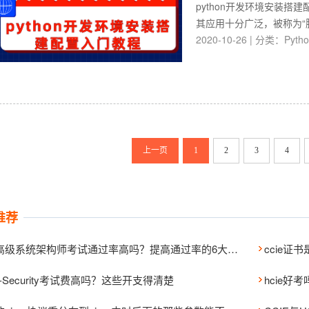
python开发环境安装搭
其应用十分广泛，被称为“胶
2020-10-26
|
分类：
Pyth
上一页
1
2
3
4
推荐
软考高级系统架构师考试通过率高吗？提高通过率的6大策略
ccie
E-Security考试费高吗？这些开支得清楚
hcie好