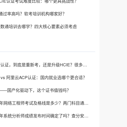
与HCIE认证考试难度比较：哪个更具挑战性？
通过率高吗？软考培训机构哪家好？
IE数通培训去哪学？四大核心要素必须考虑
HCIP重新认证，到底是重新考，还是升级HCIE？很多人选错了
 vs 阿里云ACP认证：国内就业选哪个更合适？
——国产化驱动下，这个证书值钱吗？
2026上半年网络工程师考试及格线是多少？两门科目通过标准一致吗？
2026上半年系统分析师成绩发布时间确定了吗？查分安排一文了解