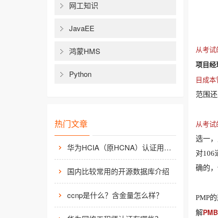
网工知识
JavaEE
从考试
鸿蒙HMS
项目经
Python
目成本
范围还
热门文章
从考试
选一，
华为HCIA（原HCNA）认证用处大吗？
对10
确的，
国内比较常用的开源数据库介绍
ccnp是什么？含金量怎么样？
PMP
PM
解