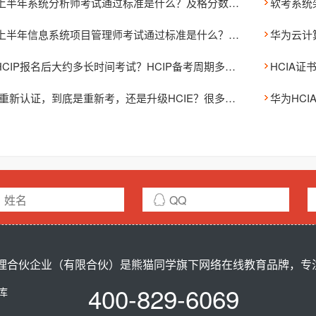
2026上半年系统分析师考试通过标准是什么？及格分数详解
2026上半年信息系统项目管理师考试通过标准是什么？单科低于45分还能通过吗？
华为HCIP报名后大约多长时间考试？HCIP备考周期多久？
HCIA
HCIP重新认证，到底是重新考，还是升级HCIE？很多人选错了
合伙企业（有限合伙）是熊猫同学旗下网络在线教育品牌，专注ci
400-829-6069
题库