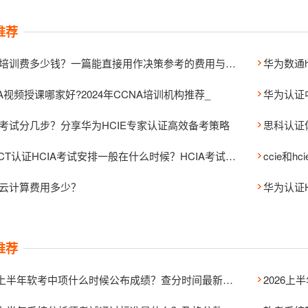
推荐
HCIP培训费多少钱？一篇能直接用作决策参考的费用与性价比指南
华为数通h
A视频授课哪家好?2024年CCNA培训机构推荐_
IE考试分几步？分享华为HCIE专家认证高效备考策略
思科认证
华为ICT认证HCIA考试安排一般在什么时候？HCIA考试时间介绍！
ccie和
IE云计算费用多少？
推荐
2026上半年软考中项什么时候公布成绩？查分时间最新汇总