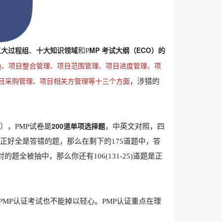
五大过程组
十大知识领域
MP 考试大纲（ECO）的
、
和P
色、项目整合管理、项目范围管理、项目进度管理、项
目采购管理、项目相关方管理等十三个方面
，涉猎的
200道单项选择题
0），PMP试卷是
，中英文对照，四
题正好全是答错的题，那么在剩下的175道题中，答
题全被抽中，那么你还有106(131-25)道题是正
MP认证考试也不能掉以轻心。PMP认证重点在理