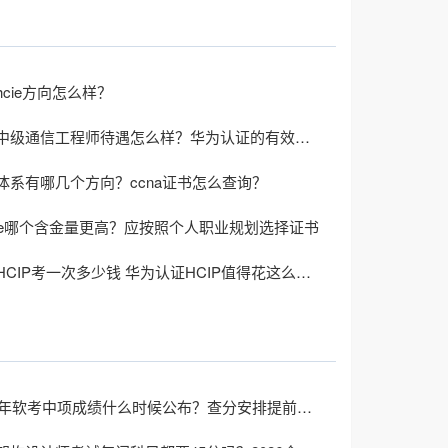
cie方向怎么样？
华为认证中级通信工程师待遇怎么样？华为认证的有效时间
体系有哪几个方向？ccna证书怎么查询？
hcie哪个含金量更高？应按照个人职业规划选择证书
华为认证HCIP考一次多少钱 华为认证HCIP值得花这么多钱考吗
2026上半年软考中项成绩什么时候公布？查分安排提前了解