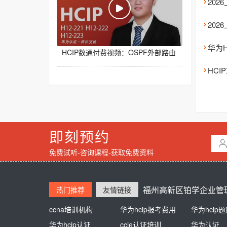
HCIP数通付费视频：OSPF外部路由
即刻预约
免费试听-咨询课程-获取免费资料
福州高新区铂学企业管理
热门推荐
友情链接
ccna培训机构
熊猫同学
华为hcip报考费用
新东方英语培训
华为hcip
培训学校
华为hcip认证
江苏自考网
ccie认证培训
杭州高中辅导
华为认证
高中一对一