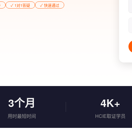
持
✓ 1对1答疑
✓ 快速通过
3个月
4K+
用时最短时间
HCIE取证学员