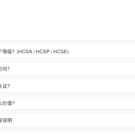
(HCSA / HCSP / HCSE)
方向？
认证?
么价值?
容说明