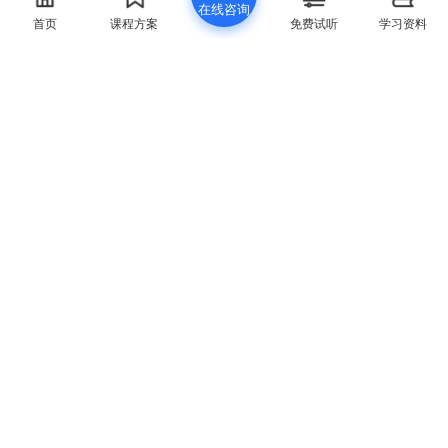
我要提问
在线咨询
首页
点赞
领取资料
首页
课程方案
免费试听
学习资料
联系方式
400-829-6069
联系邮箱
chenq@spoto.cn
微信公众号
公司地址
福州市 - 海西高新科技产业园中青大厦5楼
Copyright © 2003-2026 思博网络 Fuzhou SPOTO Network
Technology Co., Ltd.| SPOTO.NET
闽公网安备 35012102500533号
|
闽ICP备18010967
号-7