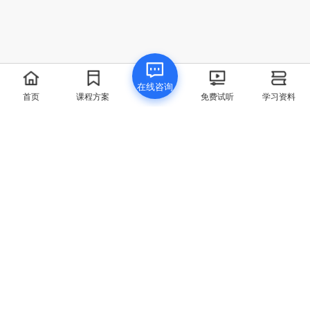
我要提问
在线咨询
首页
点赞
领取资料
首页
课程方案
免费试听
学习资料
联系方式
400-829-6069
联系邮箱
chenq@spoto.cn
微信公众号
公司地址
福州市 - 海西高新科技产业园中青大厦5楼
Copyright © 2003-2026 思博网络 Fuzhou SPOTO Network
Technology Co., Ltd.| SPOTO.NET
闽公网安备 35012102500533号
|
闽ICP备18010967