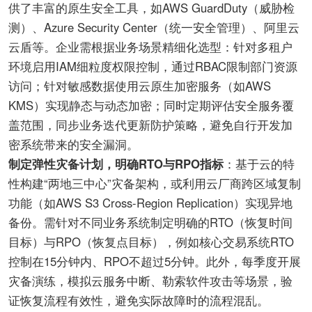
供了丰富的原生安全工具，如AWS GuardDuty（威胁检
测）、Azure Security Center（统一安全管理）、阿里云
云盾等。企业需根据业务场景精细化选型：针对多租户
环境启用IAM细粒度权限控制，通过RBAC限制部门资源
访问；针对敏感数据使用云原生加密服务（如AWS
KMS）实现静态与动态加密；同时定期评估安全服务覆
盖范围，同步业务迭代更新防护策略，避免自行开发加
密系统带来的安全漏洞。
制定弹性灾备计划，明确RTO与RPO指标
：基于云的特
性构建“两地三中心”灾备架构，或利用云厂商跨区域复制
功能（如AWS S3 Cross-Region Replication）实现异地
备份。需针对不同业务系统制定明确的RTO（恢复时间
目标）与RPO（恢复点目标），例如核心交易系统RTO
控制在15分钟内、RPO不超过5分钟。此外，每季度开展
灾备演练，模拟云服务中断、勒索软件攻击等场景，验
证恢复流程有效性，避免实际故障时的流程混乱。