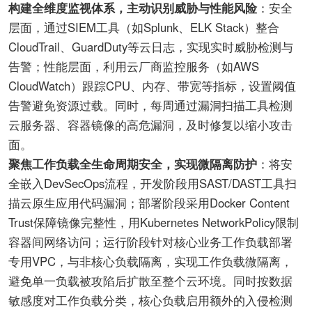
构建全维度监视体系，主动识别威胁与性能风险
：安全
层面，通过SIEM工具（如Splunk、ELK Stack）整合
CloudTrail、GuardDuty等云日志，实现实时威胁检测与
告警；性能层面，利用云厂商监控服务（如AWS
CloudWatch）跟踪CPU、内存、带宽等指标，设置阈值
告警避免资源过载。同时，每周通过漏洞扫描工具检测
云服务器、容器镜像的高危漏洞，及时修复以缩小攻击
面。
聚焦工作负载全生命周期安全，实现微隔离防护
：将安
全嵌入DevSecOps流程，开发阶段用SAST/DAST工具扫
描云原生应用代码漏洞；部署阶段采用Docker Content
Trust保障镜像完整性，用Kubernetes NetworkPolicy限制
容器间网络访问；运行阶段针对核心业务工作负载部署
专用VPC，与非核心负载隔离，实现工作负载微隔离，
避免单一负载被攻陷后扩散至整个云环境。同时按数据
敏感度对工作负载分类，核心负载启用额外的入侵检测