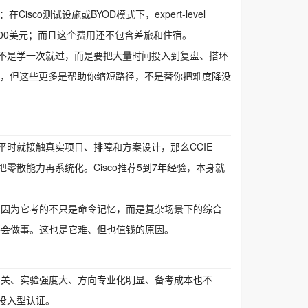
sco测试设施或BYOD模式下，expert-level
ab选项则为1900美元；而且这个费用还不包含差旅和住宿。
不是学一次就过，而是要把大量时间投入到复盘、搭环
等资源，但这些更多是帮助你缩短路径，不是替你把难度降没
时就接触真实项目、排障和方案设计，那么CCIE
散能力再系统化。Cisco推荐5到7年经验，本身就
。因为它考的不只是命令记忆，而是复杂场景下的综合
要会做事。这也是它难、但也值钱的原因。
两关、实验强度大、方向专业化明显、备考成本也不
投入型认证。