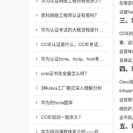
华为认证网络工程师费用多少？
在限定时
试是ha
思科网络工程师认证有用吗？
三、
华为认证考试的大概流程是什么样的？
CCI
署、运营
CCIE认证是什么，CCIE考试认证考试指南
这意味
华为认证hcna、hcnp、hcie考试费用
且保证
四、
ccie证书含金量怎么样？
Cisc
3种Java工厂模式深入理解分析
Infr
这就带
华为的hcna题库
络防护，
CCIE培训一般多久?
全不同
五、
华为培训课程体系介绍——在线学习平台