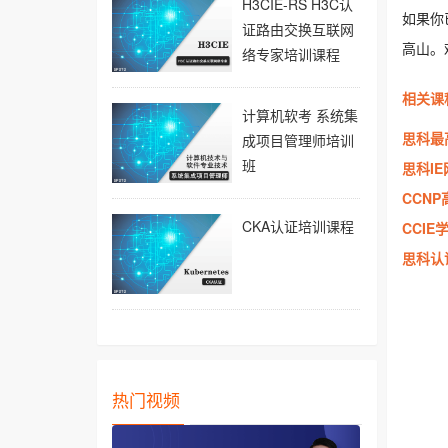
H3CIE-RS H3C认
如果你
证路由交换互联网
高山。
络专家培训课程
相关课
计算机软考 系统集
思科最
成项目管理师培训
班
思科I
CCN
CKA认证培训课程
CCI
思科认
热门视频