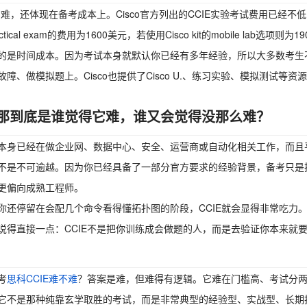
的难，还体现在备考成本上。Cisco官方列出的CCIE实验考试费用已经不低：在Ci
practical exam的费用为1600美元，若使用Cisco kit的mobile l
的是时间成本。因为考试本身就默认你已经有多年经验，所以大多数考生
故障、做模拟题上。Cisco也提供了Cisco U.、练习实验、模拟测试
那到底是谁觉得它难，谁又会觉得没那么难？
本身已经在做企业网、数据中心、安全、运营商或自动化相关工作，而且平
不是不可逾越。因为你已经具备了一部分官方要求的经验背景，备考只是把零
更偏向成熟工程师。
你还停留在会配几个命令看得懂拓扑图的阶段，CCIE就会显得非常吃力
说得直接一点：CCIE不是把你训练成会做题的人，而是去验证你本来就
考
思科CCIE难不难
？答案是难，但难得有逻辑。它难在门槛高、考试分
它不是那种纯靠玄学取胜的考试，而是非常典型的经验型、实战型、长期