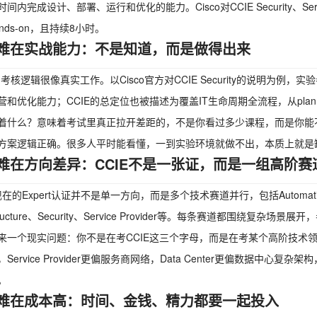
间内完成设计、部署、运行和优化的能力。Cisco对CCIE Security、Se
nds-on，且持续8小时。
难在实战能力：不是知道，而是做得出来
E的考核逻辑很像真实工作。以Cisco官方对CCIE Security的说明
和优化能力；CCIE的总定位也被描述为覆盖IT生命周期全流程，从planning和de
着什么？意味着考试里真正拉开差距的，不是你看过多少课程，而是你能
方案逻辑正确。很多人平时能看懂，一到实验环境就做不出，本质上就是
难在方向差异：CCIE不是一张证，而是一组高阶赛
o现在的Expert认证并不是单一方向，而是多个技术赛道并行，包括Automation、Colla
astructure、Security、Service Provider等。每条赛道都围绕复杂
来一个现实问题：你不是在考CCIE这三个字母，而是在考某个高阶技术领域
Service Provider更偏服务商网络，Data Center更偏数据中心复
。
难在成本高：时间、金钱、精力都要一起投入