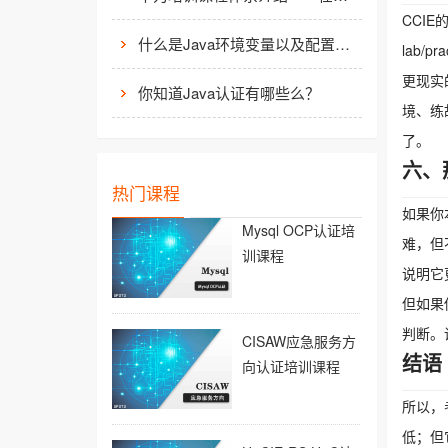
CCIE
什么是Java环境变量以及配置方法介绍
lab/
更现实
你知道Java认证有哪些么？
境、练
了。
六、
热门课程
如果你
Mysql OCP认证培
难，但
训课程
说明它
但如果
判断。
CISAW应急服务方
结语
向认证培训课程
所以，
低；但