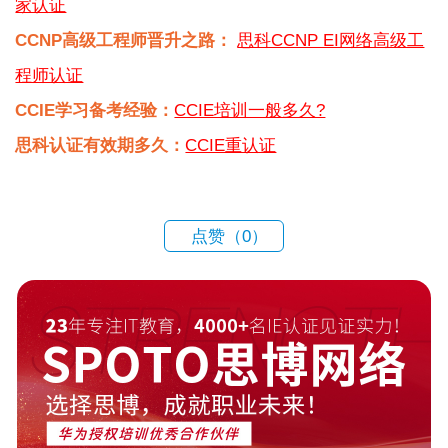
家认证
CCNP高级工程师晋升之路：
思科CCNP EI网络高级工
程师认证
CCIE学习备考经验：
CCIE培训一般多久?
思科认证有效期多久：
CCIE重认证
点赞（
0
）