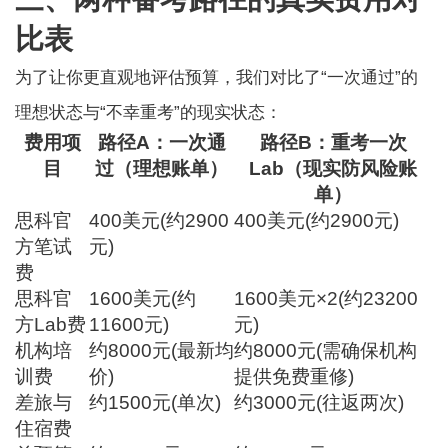
比表
为了让你更直观地评估预算，我们对比了“一次通过”的
理想状态与“不幸重考”的现实状态：
费用项
路径A：一次通
路径B：重考一次
目
过（理想账单）
Lab（现实防风险账
单）
思科官
400美元(约2900
400美元(约2900元)
方笔试
元)
费
思科官
1600美元(约
1600美元×2(约23200
方Lab费
11600元)
元)
机构培
约8000元(最新均
约8000元(需确保机构
训费
价)
提供免费重修)
差旅与
约1500元(单次)
约3000元(往返两次)
住宿费