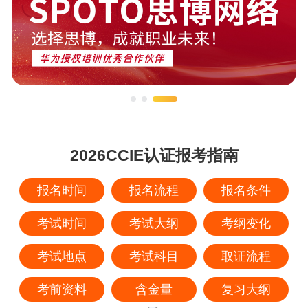
2026CCIE认证报考指南
报名时间
报名流程
报名条件
考试时间
考试大纲
考纲变化
考试地点
考试科目
取证流程
考前资料
含金量
复习大纲