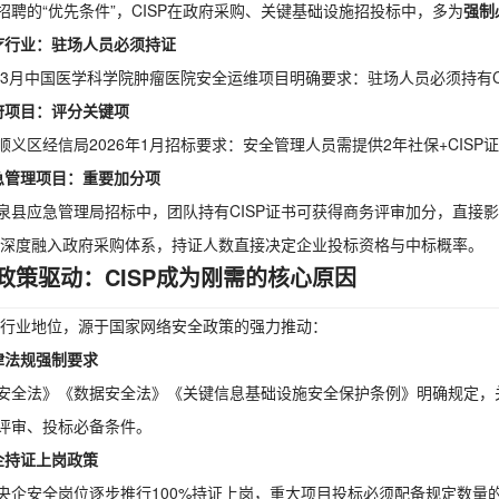
招聘的“优先条件”，CISP在政府采购、关键基础设施招投标中，多为
强制
疗行业：驻场人员必须持证
6年3月中国医学科学院肿瘤医院安全运维项目明确要求：驻场人员必须持有C
府项目：评分关键项
顺义区经信局2026年1月招标要求：安全管理人员需提供2年社保+CISP
急管理项目：重要加分项
泉县应急管理局招标中，团队持有CISP证书可获得商务评审加分，直接
P已深度融入政府采购体系，持证人数直接决定企业投标资格与中标概率。
政策驱动：CISP成为刚需的核心原因
P的行业地位，源于国家网络安全政策的强力推动：
律法规强制要求
安全法》《数据安全法》《关键信息基础设施安全保护条例》明确规定，关
评审、投标必备条件。
企持证上岗政策
央企安全岗位逐步推行100%持证上岗，重大项目投标必须配备规定数量的