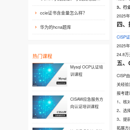
3、行
ccie证书含金量怎么样？
202
四、
华为的hcna题库
CISP
202
24.
热门课程
五、
Mysql OCP认证培
训课程
CISP由
关经验
报考建
CISAW应急服务方
1、核
向认证培训课程
2、选
3、提
拓展方向