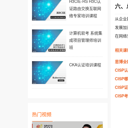
H3CIE-RS H3C认
六、
证路由交换互联网
络专家培训课程
从企业
发展加
计算机软考 系统集
在网络
成项目管理师培训
班
相关课
思博全
CKA认证培训课程
CIS
CISP
CIS
CISP
热门视频