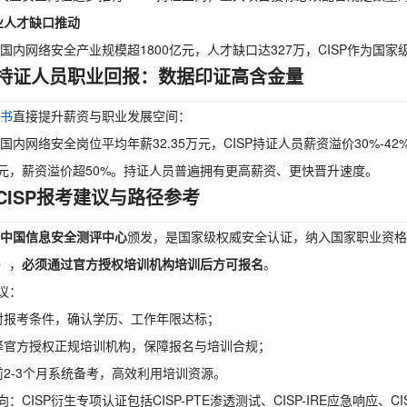
业人才缺口推动
5年国内网络安全产业规模超1800亿元，人才缺口达327万，CISP作为
持证人员职业回报：数据印证高含金量
证书
直接提升薪资与职业发展空间：
5年国内网络安全岗位平均年薪32.35万元，CISP持证人员薪资溢价30%-4
8万元，薪资溢价超50%。持证人员普遍拥有更高薪资、更快晋升速度。
CISP报考建议与路径参考
中国信息安全测评中心
颁发，是国家级权威安全认证，纳入国家职业资格
），
必须通过官方授权培训机构培训后方可报名
。
议：
对报考条件，确认学历、工作年限达标；
择官方授权正规培训机构，保障报名与培训合规；
前2-3个月系统备考，高效利用培训资源。
：CISP衍生专项认证包括CISP-PTE渗透测试、CISP-IRE应急响应、