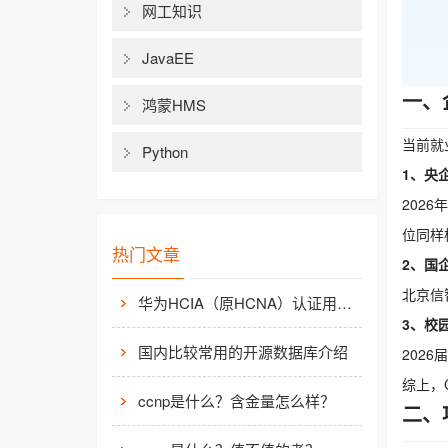
网工知识
JavaEE
一、
鸿蒙HMS
当前就
Python
1、央
202
位同样标
热门文章
2、国
北京信
华为HCIA（原HCNA）认证用处大吗？
3、校
国内比较常用的开源数据库介绍
202
综上，
ccnp是什么？含金量怎么样？
二、