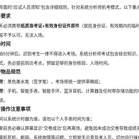
背面的“应试人员须知”包含详细规则，针对系统分析师机考模式，以下重
件要求
天必须携带
纸质准考证+有效身份证件原件
（居民身份证、有效期内的临
般不予认可，无法入场。
场时间
始5分钟后，迟到考生一律不得进入考场。系统分析师考试包含综合知识
式，务必提前到达考点，预留足够的身份核验、入场时间。
携带物品规范
带
：黑色墨水笔（签字笔），考场将统一提供草稿纸；
带
：手机、智能手表、智能手环、蓝牙耳机、计算器及任何带存储功能的
绩。
机考操作注意事项
间以系统计时器为准，请勿以个人手表时间为准；
束前务必确认屏幕显示“交卷成功”后再离场，避免因未成功交卷导致成绩
算机死机、断网、系统故障等问题，立即举手示意监考人员，切勿自行操