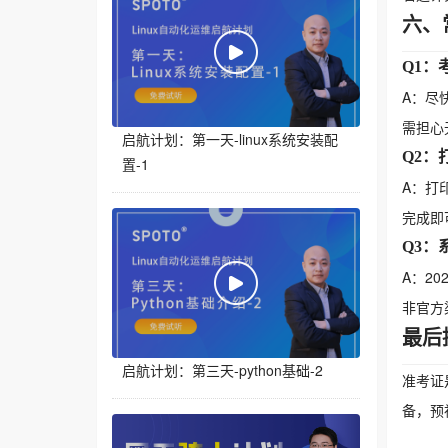
六、
Q1：
A：尽
需担心
启航计划：第一天-linux系统安装配
Q2
置-1
A：打
完成即
Q3：
A：20
非官方
最后
启航计划：第三天-python基础-2
准考证
备，预