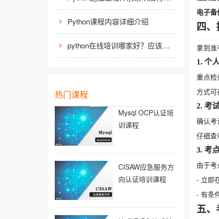
电子备
Python课程内容详细介绍
四、
python在线培训哪家好？应该如何选择？
拿到准
1. 
重点检
方式可
热门课程
2. 
Mysql OCP认证培
确认考
训课程
仔细查
3. 
由于考
CISAW应急服务方
向认证培训课程
- 立
- 有
五、