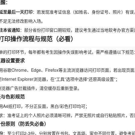
提醒：
延至最后一天打印
：若发现准考证信息（如姓名、身份证号、照片）有误，
不足无法修改影响入场。
注本省通知
：部分省份打印窗口期较短，建议考生通过当地软考办官方渠
打印操作流程与规范（必看）
单的打印环节，每年都有考生因操作失误影响考试，需严格遵循以下规范
浏览器设置要求
用谷歌Chrome、Edge、Firefox等主流浏览器访问打印页面，若出
至Internet Explorer浏览器，在“工具”选项中选择“还原高级设置”；
闭浏览器广告拦截插件，清空缓存后重新登录。
纸张与色彩规范
用A4纸打印，不分正反面，黑白/彩色打印均可；
求：准考证上的个人照片必须清晰可辨，严禁无照片或自行粘贴照片，否
双备份原则（防丢失必备）
份
：至少打印2-3份，分别放置在书包、文具袋、家中不同位置，避免考