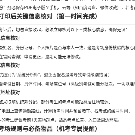
份
：务必保存PDF电子版至手机、云端（如百度网盘、微信收藏），若
打印后关键信息核对（第一时间完成）
考证后，切勿直接收起，必须立即核对以下三类核心信息，确保无误：
个人信息核对
查姓名、身份证号、个人照片是否与本人一致，这是考场身份核验的核心
在官网查询）申请更正，逾期可能无法修改。
考试信息核对
试级别为“系统分析师”，避免因报名混淆导致考试级别错误；
看考试日期、具体时间、考场座位号（高级别考试可能分批次，一切以准
考点地址核对
点采取随机统筹分配，部分考生的考点可能距离居住地较远：
即在地图上查询通勤路线，计算所需时间并预留堵车、找考点的缓冲时间；
条件的考生建议考前1天实地踩点，熟悉考点位置、入口及周边环境。
考场规则与必备物品（机考专属提醒）