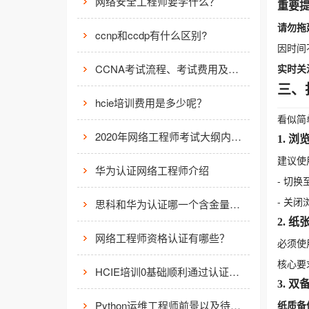
网络安全工程师要学什么？
重要
请勿拖
ccnp和ccdp有什么区别?
因时间
CCNA考试流程、考试费用及考场介绍
实时关
三、
hcie培训费用是多少呢？
看似简
2020年网络工程师考试大纲内容解析
1. 
建议使
华为认证网络工程师介绍
- 切换
- 关
思科和华为认证哪一个含金量高？有什么不同吗？
2. 
网络工程师资格认证有哪些？
必须使
核心要
HCIE培训0基础顺利通过认证靠什么？
3. 
Python运维工程师前景以及待遇价值如何?
纸质备