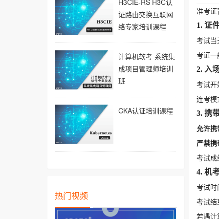
H3CIE-RS H3C认
准考证
证路由交换互联网
1. 证
络专家培训课程
考试当
考证一
计算机软考 系统集
成项目管理师培训
2. 入
班
考试开
连考模
CKA认证培训课程
3. 
允许携
严禁携
考试成
4. 
考试时
热门视频
考试结
若遇计