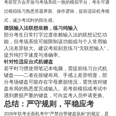
考前官方会开放与考场系统一致的模拟平台，考生可通
过模拟练习熟悉答题界面、操作逻辑，提前适应机考模
式，减少考试时的陌生感。
摆脱输入法联想依赖，练习纯输入
部分考生日常打字过度依赖输入法的联想记忆功
能，但考场系统可能限制该功能或与个人常用输
入法差异较大。建议考前刻意练习“无联想输入”，
提升纯打字速度与准确率。
针对性适应台式机键盘
若平时习惯使用笔记本电脑，需提前练习台式机
键盘——二者在按键布局、手感上差异明显，部
分考场键盘可能存在字母磨损情况，需凭借对键
盘布局的熟悉度完成输入。若考前模拟或考试中
遇到磨损严重的键盘，可向监考人员申请更换。
总结：严守规则，平稳应考
2026年软考全面机考中“严禁自带键盘鼠标”的规定，是