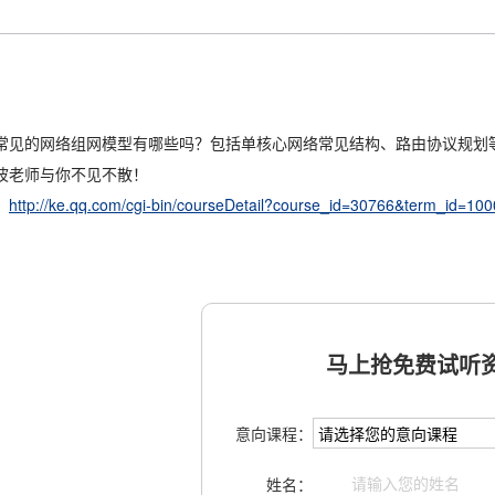
常见的网络组网模型有哪些吗？包括单核心网络常见结构、路由协议规划等，
波老师与你不见不散！
http://ke.qq.com/cgi-bin/courseDetail?course_id=30766&term_id=
：
马上抢免费试听资
意向课程：
姓名：