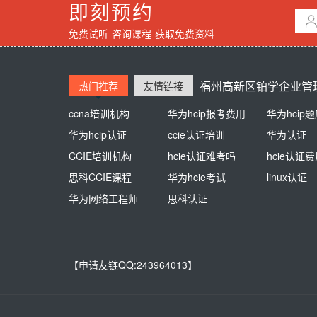
即刻预约
免费试听-咨询课程-获取免费资料
福州高新区铂学企业管理
热门推荐
友情链接
ccna培训机构
熊猫同学
华为hcip报考费用
新东方英语培训
华为hcip
培训学校
华为hcip认证
江苏自考网
ccie认证培训
杭州高中辅导
华为认证
高中一对一
CCIE培训机构
思博盈通
hcie认证难考吗
AAA教育
hcie认证
少儿美术
思科CCIE课程
网络工程师论坛
华为hcie考试
在职研究生
linux认证
华为网络工程师
思科认证
【申请友链QQ:243964013】