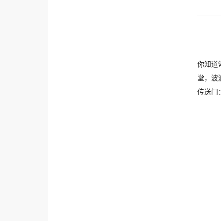
你知道
堂，波
传送门