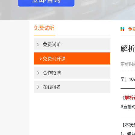
免费试听
免
免费试听
解析
免费公开课
更新时间
合作招聘
早！1
在线报名
———
《
解析
#直播时
———
【本次
1、何为S