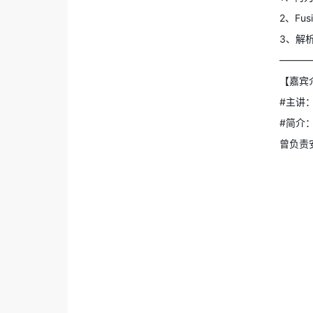
2、Fus
3、解析F
———
【嘉宾
#主讲
#简介
曾负责