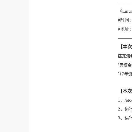
———
《Li
#时间：2
#地址
———
【本次
陈东海
*思博
*17年
【本次
1、/etc
2、运
3、运