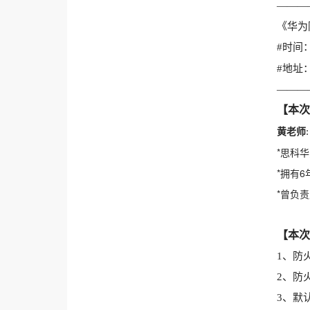
———
《华为
#时间：2
#地址
———
【本次
黄老师
:
*思科
*拥有
*曾负
【本次
1、防
2、防
3、默