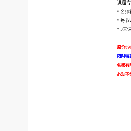
课程专
* 名
* 每
* 3
原价39
限时特惠
名额有
心动不