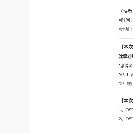
———
《快看
#时间：2
#地址
———
【本次
沈霖老
*思博
*6年
*3年项
【本次
1、OS
2、O