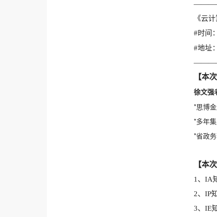
———
《云计算
#时间：2
#地址
———
【本次
徐文强
*思博
*多年
*省政
【本次
1、IA
2、IP
3、IE