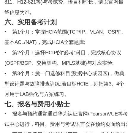
811、H12-821等)与考试费、语言和时长，请以官网最
终信息为准。
六、实用备考计划
• 第1个月：掌握HCIA范围(TCP/IP、VLAN、OSPF、
基本ACL/NAT)，完成HCIA全套题库;
• 第2个月：选择HCIP的“必考”科目，完成核心协议
(OSPF/BGP、交换架构、MPLS基础)与对应实验;
• 第3个月：挑一门选修科目(数据中心或园区)，做典
型设计题与故障排查训练;若目标HCIE，则把第3、4个
月用于LAB强化与方案练习。
七、报名与费用小贴士
• 报名与预约通常通过华为认证官网/PearsonVUE等考
试中心进行，科目、费用与考试语言会在预约页面给出;