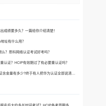
考试出成绩要多久？一篇给你介绍清楚！
置ip地址有什么用？
会过期么？思科网络认证考试好考吗？
强制重认证？HCIP有效期过了有必要重认证吗？
华为云认证含金量有多少?终于有人把华为认证全部说清楚了
华为HCIP报名后大约多长时间考试？HCIP备考周期多久？