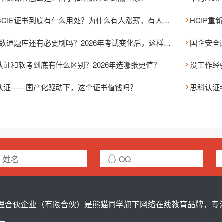
考个CCIE证书到底有什么用处？为什么有人涨薪，有人却没变化？
HCIP数通题库还有必要刷吗？2026年考试变化后，这样刷题通过率更高
国企安全岗
认证和软考到底有什么区别？2026年选哪张更值？
没工作经验
认证——国产化驱动下，这个证书值钱吗？
合伙企业（有限合伙）是熊猫同学旗下网络在线教育品牌，专注ci