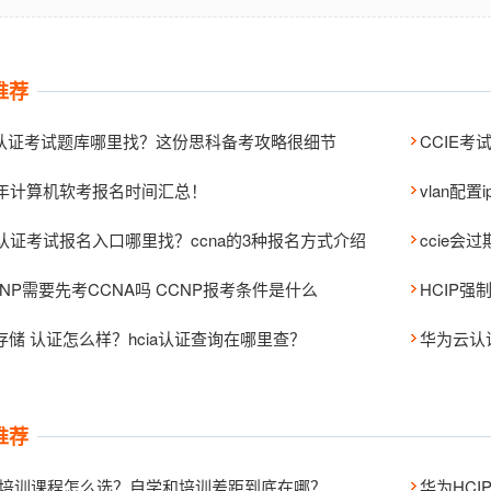
推荐
认证考试题库哪里找？这份思科备考攻略很细节
CCIE
23年计算机软考报名时间汇总！
vlan配
na认证考试报名入口哪里找？ccna的3种报名方式介绍
ccie
NP需要先考CCNA吗 CCNP报考条件是什么
HCIP
a 存储 认证怎么样？hcia认证查询在哪里查？
推荐
IE培训课程怎么选？自学和培训差距到底在哪？