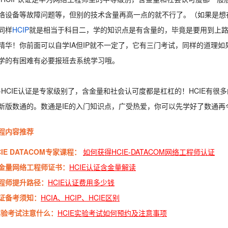
络设备等故障问题等，但别的技术含量再高一点的就不行了。（如果是想
同样
HCIP
就是相当于科目二，学的知识点是有含量的，毕竟是要用到上路
精华！你前面可以自学IA但IP就不一定了，它有三门考试，同样的道理
学的有困难有必要报班去系统学习哦。
E---HCIE认证是专家级别了，含金量和社会认可度都是杠杠的！HCIE
新版数通的。数通是IE的入门知识点，广受热爱，你可以先学好了数通
程内容推荐
IE DATACOM专家课程：
如何获得HCIE-DATACOM网络工程师认证
金量网络工程师证书：
HCIE认证含金量解读
程师提升路径：
HCIE认证费用多少钱
证备考须知：
HCIA、HCIP、HCIE区别
E实验考试注意什么：
HCIE实验考试如何预约及注意事项