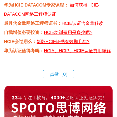
华为HCIE DATACOM专家课程：
如何获得HCIE-
DATACOM网络工程师认证
最具含金量网络工程师证书：
HCIE认证含金量解读
自我增值必要投资：
HCIE培训费用是多少呢?
HCIE会过期么：
新版HCIE证书有效期几年?
华为认证值得考吗：
HCIA、HCIP、HCIE认证费用详解
点赞（
0
）