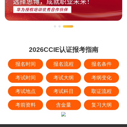
2026CCIE认证报考指南
报名时间
报名流程
报名条件
考试时间
考试大纲
考纲变化
考试地点
考试科目
取证流程
考前资料
含金量
复习大纲