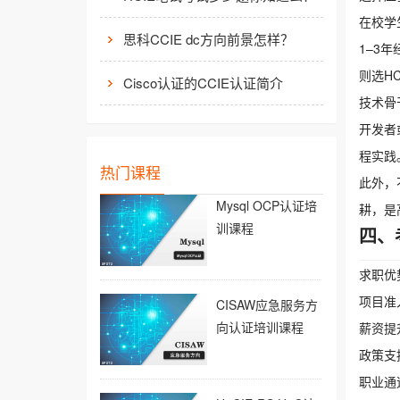
在校学
思科CCIE dc方向前景怎样？
1–3年
则选HC
Cisco认证的CCIE认证简介
技术骨
开发者
程实践
热门课程
此外，
Mysql OCP认证培
耕，是
训课程
四、
求职优
项目准
CISAW应急服务方
向认证培训课程
薪资提
政策支
职业通