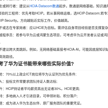
生或转行者：建议从
HCIA-Datacom数通
起步。数通是网络基础，知识通
经验的工程师：优先考取HCIP。若从事网络运维，选HCIP-Datacom;若专注云
IP-Security。方向越贴近实际工作，价值越高。
干或志在专家岗者：应以HCIE为目标。需评估自身项目经验是否支撑复
或程序员：若参与华为云或鸿蒙生态项目，可考虑华为云开发者认证或鸿蒙
。
不建议跨大类跳跃。例如，无网络基础直接考HCIA-AI，可能因底层知
高效路径。
考了华为证书能带来哪些实际价值?
势：70%以上政企ICT岗位将华为认证列为优先条件;
入：投标文件常要求团队持证人数达标;
升：HCIP持证者平均薪资高出无证者30%，HCIE更高;
持：多地纳入人才引进目录，可申领补贴、积分落户;
道：成为进入华为生态伙伴、原厂服务团队的重要凭证。