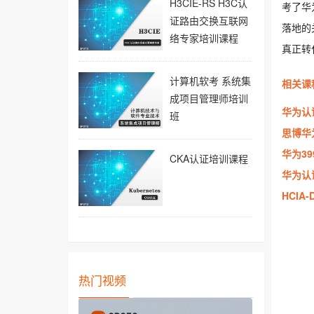
H3CIE-RS H3C认
考了华
证路由交换互联网
落地的
络专家培训课程
真正转
计算机软考 系统集
相关课
成项目管理师培训
华为认
班
思博华
华为3
CKA认证培训课程
华为认
HCIA
热门视频