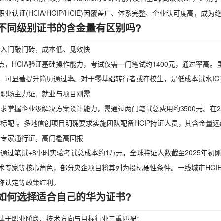
职业认证(HCIA/HCIP/HCIE)因覆盖广、体系完整、企业认可度高，成
不同级别证书的含金量有区别吗?
A：入门敲门砖，成本低、见效快
点，HCIA验证基础操作能力，考试仅需一门笔试约1400元，通过率高
，可显著提升简历通过率。对于零基础转行者或在校生，是低成本试水IC
P：职场主力证，就业与项目刚需
P要求掌握企业级解决方案设计能力，需通过两门笔试总费用约3500元。在2
“标配”。多地信创项目明确要求实施团队配备HCIP持证人员，其含金量远
E：专家通行证，高门槛高回报
E需通过笔试+8小时实验考试总成本约1万元，全球持证人数截至2025年初
术专家等核心角色，部分央企项目将其列为投标硬性条件。一线城市HCIE
称认定等政策红利。
如何选择适合自己的华为证书?
基于职业阶段、技术方向与目标行业三重匹配：