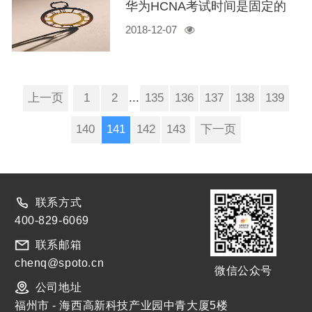
华为HCNA考试时间是固定的
2018-12-07
吗？HCNA考试须知！！
上一页
1
2
...
135
136
137
138
139
140
141
142
143
下一页
联系方式
400-829-6069
联系邮箱
chenq@spoto.cn
微信公众号
公司地址
福州市 - 海西高新科技产业园中青大厦5楼