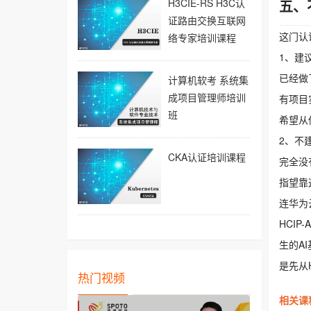
H3CIE-RS H3C认
五、
证路由交换互联网
这门认
络专家培训课程
1、建
已经做
计算机软考 系统集
成项目管理师培训
有项目
班
希望从
2、不
CKA认证培训课程
完全没
指望靠
连华为
HCI
生的A
是先从H
热门视频
相关课