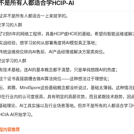
不是所有人都适合学HCIP-AI
证并不是所有人都适合一上来就学的。
议学习的人群
了2到5年的网络工程师，具备HCIP或HCIE的基础，希望向智能运维或
实战经验，想学习如何从部署角度将AI模型真正落地；
传统运维岗位转向AI售前、AI产品经理或解决方案类岗位。
建议学习的人群
有技术基础，连AI的基本概念都不清楚，只是单纯想蹭AI的热度；
这个证书直接跳槽去做AI算法岗位——这种想法过于理想化；
云、昇腾、MindSpore这些基础概念都没听说过，基础太薄弱。这种情况建
P-AI在行业内的认可度很高，具有明显的高薪优势，而且紧跟技术趋势，
I基础理论、AI工具实操以及行业场景落地。但并不是所有的人都适合学习HC
CIA-AI开始学习。
程内容推荐