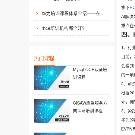
拿下
HC
华为培训课程体系介绍——在线学习平台
AI解
重点在
rhce培训机构哪个好?
四、
1、行
目前，
热门课程
会看到
Mysql OCP认证培
的一项
训课程
2、薪
根据2
元，拥
CISAW应急服务方
向认证培训课程
3、紧
华为的
EVP