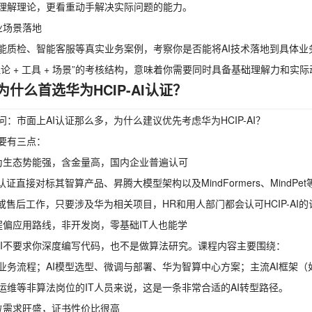
理解理论，更看重动手解决实际问题的能力。
业场景落地
能质检、智能客服等真实业务案例，考察你是否能将AI技术落地到具体业
理论 + 工具 + 场景”的考核结构，意味着你需要同时具备基础理解力和
为什么首选华为HCIP-AI认证？
问：市面上AI认证那么多，为什么建议优先考虑华为HCIP-AI？
要有三点：
为生态势能强，含金量高，国内企业普遍认可
I认证直接对标其智算产品、昇腾大模型架构以及MindFormers、Min
前或售后工作，只要涉及华为相关项目，HR和用人部门都会认可HCIP-AI
程偏应用路线，非开发岗，零基础IT人也能学
P-AI不要求你深度编写代码，也不是做算法研究。课程内容主要围绕：
业务流程；AI模型选型、微调与部署、华为智算中心方案；主流AI框架（如Dee
运维等非算法岗位的IT人员来说，这是一条非常合适的AI转型路径。
位需求旺盛，证书性价比很高