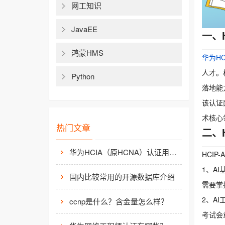
网工知识
JavaEE
一、H
鸿蒙HMS
华为HCI
人才。
Python
落地能
该认证
术核心
热门文章
二、H
华为HCIA（原HCNA）认证用处大吗？
HCI
1、AI
国内比较常用的开源数据库介绍
需要掌
2、AI
ccnp是什么？含金量怎么样？
考试会