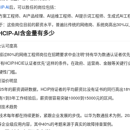
IP-AI
后，可以胜任的岗位包括：
决方案工程师、AI产品经理、AI运维工程师、AI提示词工程师、生成式AI工
于：这些岗位目前的薪资水平，普遍比传统的网络岗、系统岗高出30%以
HCIP-AI含金量有多少
业认可度高
超过80%的网络工程师岗位在招聘要求中会注明“持有华为数通认证者优
“有HCIP/HCIE认证者优先”这样的条件。在政府、运营商、金融等关
硬性门槛。
资溢价明显
025年的薪资调研数据，HCIP持证者的平均薪资比没有证书的同行高出18%
有1到3年工作经验后，薪资很容易突破10000到15000元的区间。
跟技术趋势
技术每年都在持续更新，紧跟企业发展的步伐。以华为数通技术为例，2025版的
N等企业级应用内容，其中40%的考题来源于真实的故障排查案例。