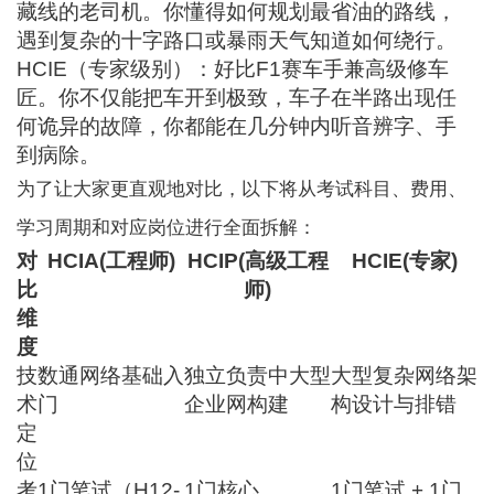
藏线的老司机。你懂得如何规划最省油的路线，
遇到复杂的十字路口或暴雨天气知道如何绕行。
HCIE（专家级别）：好比F1赛车手兼高级修车
匠。你不仅能把车开到极致，车子在半路出现任
何诡异的故障，你都能在几分钟内听音辨字、手
到病除。
为了让大家更直观地对比，以下将从考试科目、费用、
学习周期和对应岗位进行全面拆解：
对
HCIA(工程师)
HCIP(高级工程
HCIE(专家)
比
师)
维
度
技
数通网络基础入
独立负责中大型
大型复杂网络架
术
门
企业网构建
构设计与排错
定
位
考
1门笔试（H12-
1门核心
1门笔试 + 1门