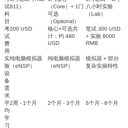
试
811）
（Core）+ 1门
八小时实验
科
可选
（Lab）
目
（Optional）
考
200 USD
核心+可选共
笔试 300 USD
试
计：约 480
+ 实验 8000
USD
RMB
费
用
实
纯电脑模拟器
纯电脑模拟器
模拟器 + 部分
验
（eNSP）
（eNSP）
复杂实操特性
设
备
需
求
平
2周 - 1个月
2个月 - 3个月
5个月 - 8个月
均
学
习