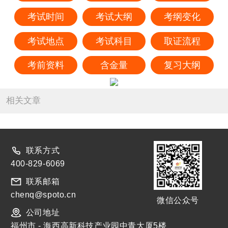
考试时间
考试大纲
考纲变化
考试地点
考试科目
取证流程
考前资料
含金量
复习大纲
相关文章
联系方式
400-829-6069
联系邮箱
chenq@spoto.cn
微信公众号
公司地址
福州市 - 海西高新科技产业园中青大厦5楼