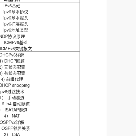
IPv6基础
） ipv6基本协议
） ipv6基本报头
） ipv6扩展报头
） ipv6地址类型
NDP协议原理
） ICMPv6基础
 ICMPv6关键报文
DHCPv6详解
1) DHCP回顾
2) 无状态配置
3) 有状态配置
4) 前缀代理
 DHCP snooping
ipv6过渡技术
1） 手动隧道
 6 to4 自动隧道
） ISATAP隧道
4） NAT
OSPFv2详解
） OSPF邻居关系
2） LSA