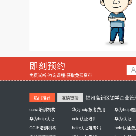
即刻预约
免费试听-咨询课程-获取免费资料
福州高新区铂学企业管理
热门推荐
友情链接
ccna培训机构
熊猫同学
华为hcip报考费用
新东方英语培训
华为hcip
培训学校
华为hcip认证
江苏自考网
ccie认证培训
杭州高中辅导
华为认证
高中一对一
CCIE培训机构
思博盈通
hcie认证难考吗
AAA教育
hcie认证
少儿美术