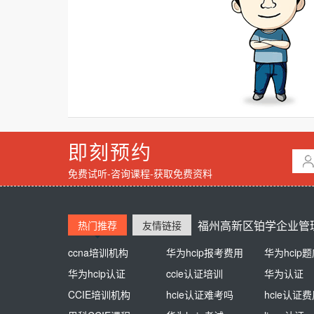
即刻预约
免费试听-咨询课程-获取免费资料
福州高新区铂学企业管理
热门推荐
友情链接
ccna培训机构
熊猫同学
华为hcip报考费用
新东方英语培训
华为hcip
培训学校
华为hcip认证
江苏自考网
ccie认证培训
杭州高中辅导
华为认证
高中一对一
CCIE培训机构
思博盈通
hcie认证难考吗
AAA教育
hcie认证
少儿美术