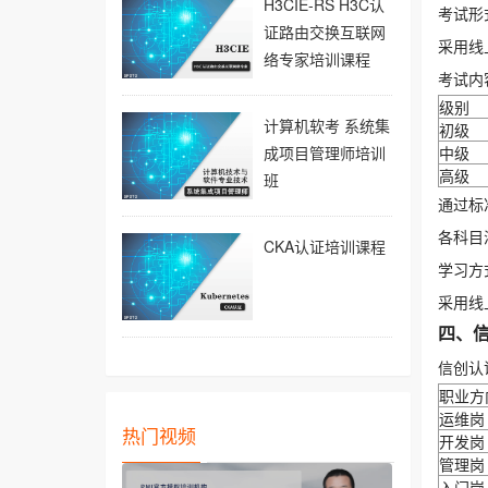
H3CIE-RS H3C认
考试形
证路由交换互联网
采用线
络专家培训课程
考试内
级别
计算机软考 系统集
初级
成项目管理师培训
中级
高级
班
通过标
各科目
CKA认证培训课程
学习方
采用线
四、信
信创认
职业方
运维岗
热门视频
开发岗
管理岗
入门岗