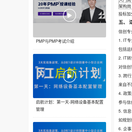
架构岗
投标加
五、 
信创专
1. I
PMP与PMP考试介绍
包括运
2. IT
对信创
3. 跨
来自不
4. 政
启航计划：第一天-网络设备基本配置
参与信
管理
5. 信
如规划
6. 企