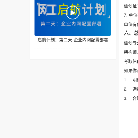
信创证
7. 
单位有
六、
启航计划：第二天-企业内网配置部署
信创专
架构师
考取信
如果你
1. 
2. 
3. 