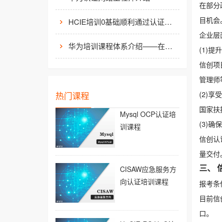
在部分
目机会
HCIE培训0基础顺利通过认证靠什么？
企业层
华为培训课程体系介绍——在线学习平台
(1)
信创项
管理师
热门课程
(2)
国家扶
Mysql OCP认证培
(3)
训课程
信创认
量交付
CISAW应急服务方
三、 
向认证培训课程
报考条
目前信
口。