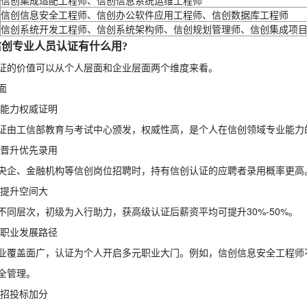
信创集成适配工程师、信创信息系统运维工程师
信创信息安全工程师、信创办公软件应用工程师、信创数据库工程师
信创系统开发工程师、信创系统架构师、信创规划管理师、信创集成项
信创专业人员认证有什么用?
证的价值可以从个人层面和企业层面两个维度来看。
面
专业能力权威证明
证由工信部教育与考试中心颁发，权威性高，是个人在信创领域专业能力
求职晋升优先录用
央企、金融机构等信创岗位招聘时，持有信创认证的应聘者录用概率更高
薪资提升空间大
不同层次，初级为入行助力，获高级认证后薪资平均可提升30%-50%。
拓宽职业发展路径
业覆盖面广，认证为个人开启多元职业大门。例如，信创信息安全工程师
全管理。
项目招投标加分