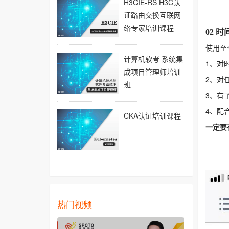
H3CIE-RS H3C认
证路由交换互联网
络专家培训课程
02 时
使用至
计算机软考 系统集
1、对
成项目管理师培训
2、对
班
3、有
4、配
CKA认证培训课程
一定要
热门视频