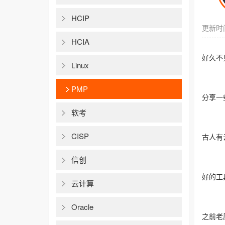
HCIP
更新时间
HCIA
好久不
Linux
PMP
分享一
软考
CISP
古人有
信创
好的工
云计算
Oracle
之前老