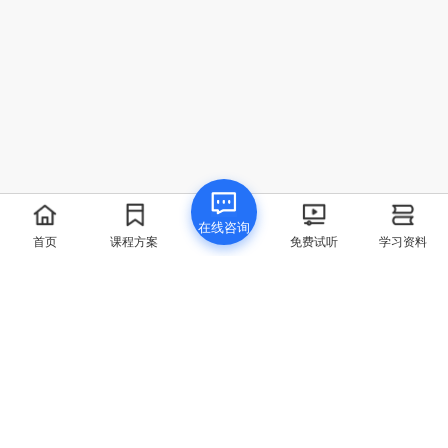
我要提问
在线咨询
首页
点赞
领取资料
首页
课程方案
免费试听
学习资料
联系方式
400-829-6069
联系邮箱
chenq@spoto.cn
微信公众号
公司地址
福州市 - 海西高新科技产业园中青大厦5楼