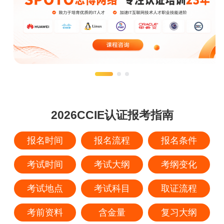
2026CCIE认证报考指南
报名时间
报名流程
报名条件
考试时间
考试大纲
考纲变化
考试地点
考试科目
取证流程
考前资料
含金量
复习大纲