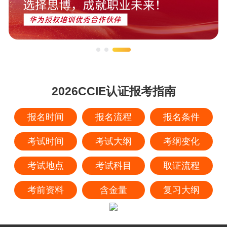
2026CCIE认证报考指南
报名时间
报名流程
报名条件
考试时间
考试大纲
考纲变化
考试地点
考试科目
取证流程
考前资料
含金量
复习大纲