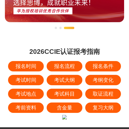
2026CCIE认证报考指南
报名时间
报名流程
报名条件
考试时间
考试大纲
考纲变化
考试地点
考试科目
取证流程
考前资料
含金量
复习大纲