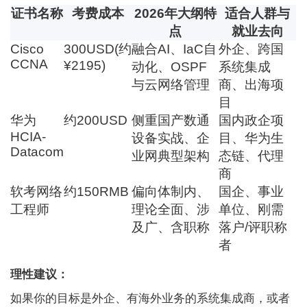
证书名称
考费成本
2026年大纲特
适合人群与
点
就业去向
Cisco
300USD(约
融合AI、IaC自
外企、跨国
CCNA
¥2195)
动化、OSPF
系统集成
与云网络管理
商、出海项
目
华为
约200USD
侧重国产数通
国内政企项
HCIA-
设备实战、企
目、华为生
Datacom
业网典型架构
态链、代理
商
软考网络
约150RMB
偏向体制内、
国企、事业
工程师
理论全面、涉
单位、刚需
及广、含职称
落户/评职称
者
理性建议：
如果你的目标是外企、有海外业务的系统集成商，或者