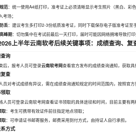
规范
：统一使用A4纸打印，准考证上必须清晰显示考生照片（黑白、彩
入考场；
防丢
：建议考生多打印2-3份纸质准考证，同时下载保存电子版准考证至
高峰期
：切勿集中在考试前最后一天打印，届时可能因网络拥堵导致打印
2026上半年云南软考后续关键事项：成绩查询、复
绩查询
束后，报考人员可登录
云南软考网
查看官方发布的成绩查询通知，获取具
绩复查
人员对考试成绩有异议，需在成绩查询通知规定的时间范围内，按照官方
书领取
格人员可登录云南软考网查看证书领取的具体途径和时间，目前主要有两
领取
：考生可携带有效证件前往指定地点领取；
领取
：可申请证书邮寄服务，邮费采用到付方式，由持证人自行承担。
联系方式