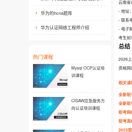
云南省
- 地
华为的hcna题库
- 联系电
华为认证网络工程师介绍
- 电子邮
考生如
总结
热门课程
202
Mysql OCP认证培
资格网
训课程
相关课
全新软
CISAW应急服务方
全新软
向认证培训课程
软考网
软考高
202