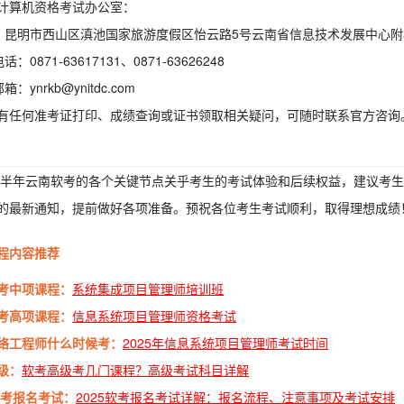
计算机资格考试办公室：
址：昆明市西山区滇池国家旅游度假区怡云路5号云南省信息技术发展中心附
话：0871-63617131、0871-63626248
箱：ynrkb@ynitdc.com
有任何准考证打印、成绩查询或证书领取相关疑问，可随时联系官方咨询
6上半年云南软考的各个关键节点关乎考生的考试体验和后续权益，建议考
的最新通知，提前做好各项准备。预祝各位考生考试顺利，取得理想成绩
程内容推荐
考中项课程：
系统集成项目管理师培训班
考高项课程：
信息系统项目管理师资格考试
络工程师什么时候考：
2025年信息系统项目管理师考试时间
级：
软考高级考几门课程？高级考试科目详解
5软考报名考试：
2025软考报名考试详解：报名流程、注意事项及考试安排