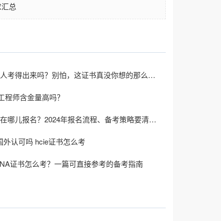
求汇总
CISP一般人考得出来吗？别怕，这证书真没你想的那么难！
工程师含金量高吗？
CISP考试在哪儿报名？2024年报名流程、备考策略要清楚！
书国外认可吗 hcie证书怎么考
 CCNA证书怎么考？一篇可直接参考的备考指南