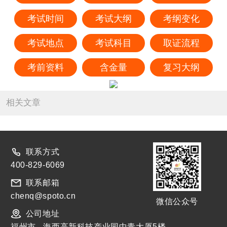
考试时间
考试大纲
考纲变化
考试地点
考试科目
取证流程
考前资料
含金量
复习大纲
相关文章
联系方式
400-829-6069
联系邮箱
chenq@spoto.cn
微信公众号
公司地址
福州市 - 海西高新科技产业园中青大厦5楼