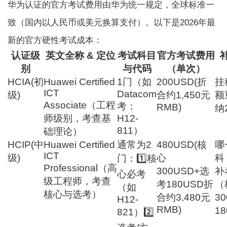
华为认证的官方考试费用由华为统一规定，全球标准一
致（国内以人民币或美元换算支付）。以下是2026年最
新的官方硬性考试成本：
认证级
英文全称 & 定位
考试科目
官方考试费用
别
与代码
（单次）
HCIA(初
Huawei Certified
1门（如
200USD(折
挂
ICT
Datacom
级)
合约1,450元
额
Associate（工程
考：
RMB)
纳
师级别，考查基
H12-
811）
础理论）
HCIP(中
Huawei Certified
通常为2
480USD(核
哪
ICT
级)
心
科
门：1️⃣核
Professional（高
300USD+选
补
心必考
级工程师，考查
考180USD折
（
（如
核心与选考）
合约3,480元
3
H12-
RMB)
1
821）2️⃣