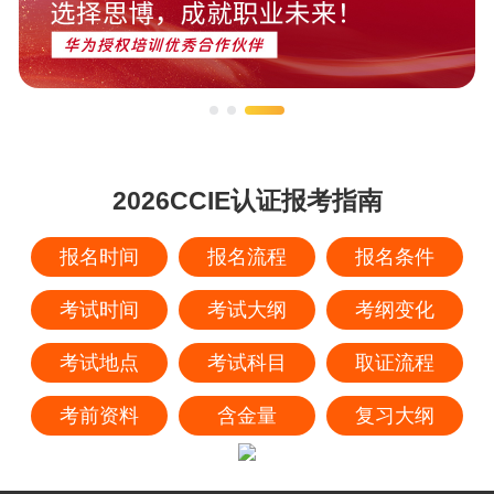
2026CCIE认证报考指南
报名时间
报名流程
报名条件
考试时间
考试大纲
考纲变化
考试地点
考试科目
取证流程
考前资料
含金量
复习大纲