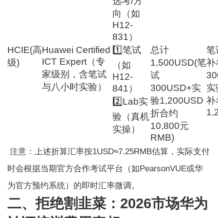
选考/方
向（如
H12-
831）
HCIE(高
Huawei Certified
1️⃣笔试
总计
笔
ICT Expert（专
级)
1,500USD(笔
补
（如
家级别，含笔试
试
3
H12-
与八小时实验）
300USD+实
实
841）
验1,200USD
补
2️⃣Lab实
1,
折合约
验（真机
10,800元
实操）
RMB)
注意：上述折算汇率按1USD≈7.25RMB估算，实际支付
时会根据当期官方合作考试平台（如PearsonVUE或华
为官方预约系统）的即时汇率微调。
二、拒绝割韭菜：2026市场华为