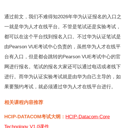
通过前文，我们不难得知
2026年华为认证报名
的入口之
一就是华为人才在线平台。不管是笔试还是实验考试，
都可以在这个平台找到报名入口。不过华为认证笔试是
由Pearson VUE考试中心负责的，虽然华为人才在线平
台有入口，但是都会跳转的Pearson VUE考试中心的官
网进行报名。笔试的报名大家还可以通过电话或者线下
进行。而华为认证实验考试就是由华为自己主导的，如
果要预约考试，就必须通过华为人才在线平台进行。
相关课程内容推荐
HCIP-DATACOM考试大纲：
HCIP-Datacom-Core
Technology V1.0课件