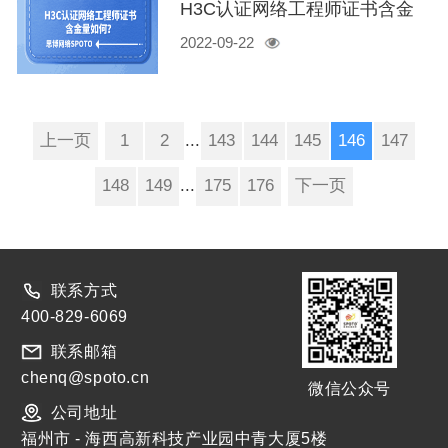
H3C认证网络工程师证书含金
2022-09-22
量如何？
上一页
1
2
...
143
144
145
146
147
148
149
...
175
176
下一页
联系方式
400-829-6069
联系邮箱
chenq@spoto.cn
微信公众号
公司地址
福州市 - 海西高新科技产业园中青大厦5楼