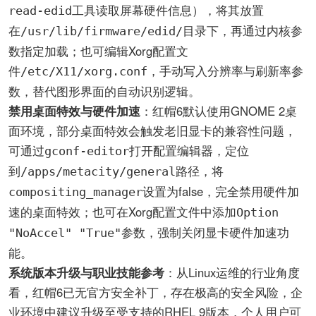
工具读取屏幕硬件信息），将其放置
read-edid
在
目录下，再通过内核参
/usr/lib/firmware/edid/
数指定加载；也可编辑Xorg配置文
件
，手动写入分辨率与刷新率参
/etc/X11/xorg.conf
数，替代图形界面的自动识别逻辑。
禁用桌面特效与硬件加速
：红帽6默认使用GNOME 2桌
面环境，部分桌面特效会触发老旧显卡的兼容性问题，
可通过
打开配置编辑器，定位
gconf-editor
到
路径，将
/apps/metacity/general
设置为false，完全禁用硬件加
compositing_manager
速的桌面特效；也可在Xorg配置文件中添加
Option
参数，强制关闭显卡硬件加速功
"NoAccel" "True"
能。
系统版本升级与职业技能参考
：从Linux运维的行业角度
看，红帽6已无官方安全补丁，存在极高的安全风险，企
业环境中建议升级至受支持的RHEL 9版本，个人用户可