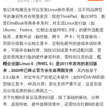
题库专家 | 已解答：88个
笔记本电脑完全可以安装Linux操作系统，且不同品牌型
号的兼容性存在明显差异：联想ThinkPad、戴尔XPS、惠
普EliteBook等商务本系列，对主流Linux发行版（如
Ubuntu、Fedora、红帽企业版RHEL 9等）的硬件适配度
较高，多数外设（触控板、网卡、声卡）可直接驱动；
而部分搭载小众独立显卡、定制化硬件的游戏本或轻薄
本，可能存在触控屏、指纹识别或显卡的适配问题，需
提前查阅发行版的硬件兼容列表。需特别注意的是，
红
帽企业版Linux 6（RHEL 6）是2011年发布的老旧版
本，2020年已终止官方全生命周期支持
，其内核基于
2.6.x版本，对近年生产的笔记本硬件（如NVIDIA/AMD新
型独立显卡、4K高分屏）原生支持严重不足，这是安装
后出现花屏的核心诱因之一。
关于红帽6安装后花屏的问题，除了基础的驱动、分辨
率、桌面特效、硬件故障排查外，还需结合红帽6的老旧