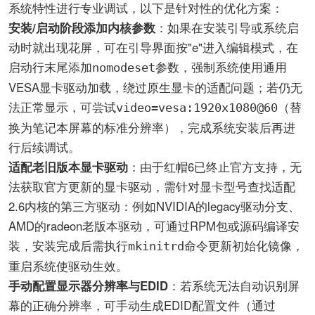
系统特性进行专业调试，以下是针对性的优化方案：
安装/启动阶段添加内核参数
：如果在安装引导或系统启
动时就出现花屏，可在引导界面按"e"进入编辑模式，在
启动行末尾添加
参数，强制系统使用通用
nomodeset
VESA显卡驱动加载，绕过原生显卡的适配问题；若仍无
法正常显示，可尝试
（替
video=vesa:1920x1080@60
换为笔记本屏幕的标准分辨率），完成系统安装后再进
行后续调试。
适配老旧版本显卡驱动
：由于红帽6已终止官方支持，无
法获取官方更新的显卡驱动，需针对显卡型号查找适配
2.6内核的第三方驱动：例如NVIDIA的legacy驱动分支、
AMD的radeon老版本驱动，可通过RPM包或源码编译安
装，安装完成后需执行
命令更新初始化镜像，
mkinitrd
重启系统使驱动生效。
手动配置显示器分辨率与EDID
：若系统无法自动识别屏
幕的正确分辨率，可手动生成EDID配置文件（通过