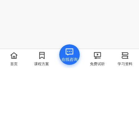
我要提问
在线咨询
首页
点赞
领取资料
首页
课程方案
免费试听
学习资料
联系方式
400-829-6069
联系邮箱
chenq@spoto.cn
微信公众号
公司地址
福州市 - 海西高新科技产业园中青大厦5楼