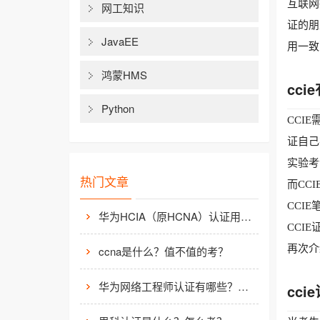
互联网
网工知识
证的朋
JavaEE
用一致
鸿蒙HMS
cci
Python
CCI
证自己
实验考
热门文章
而CC
CCI
华为HCIA（原HCNA）认证用处大吗？
CCI
再次介
ccna是什么？值不值的考？
华为网络工程师认证有哪些？值不值得考？
cc