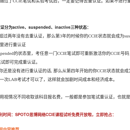
通过了CCIE笔试和实验考试后，一定要记得去重认证。如果不进行重
认证分为active、suspended、inactive三种状态：
若超过两年没有去重认证，那么第3年的时候你的CCIE状态就会成为sus
里进行重认证
suspended的状态里，考任意一门CCIE笔试即可重新激活你的CCI
E笔试即可完成重认证。
果你还是没有进行重认证的话, 那么从第四年开始的你CCIE状态就会成为in
一次LAB考试才可以了，这样就会加剧时间成本和经济成本。
用视情况不同收取该科目报名费，一般都是参加笔试重认证，也就是3
利时间：SPOTO思博网络CCIE课程试听免费开放啦，立即抢占：
程内容推荐