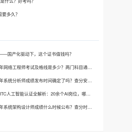
IA是什么？好考吗？
a需要多久？
——国产化驱动下，这个证书值钱吗？
2026上半年网络工程师考试及格线是多少？两门科目通过标准一致吗？
2026上半年系统分析师成绩发布时间确定了吗？查分安排一文了解
工信人才IITC人工智能认证全解析：20余个AI岗位，哪条路适合你？
2026上半年系统架构设计师成绩什么时候公布？查分时间及入口汇总