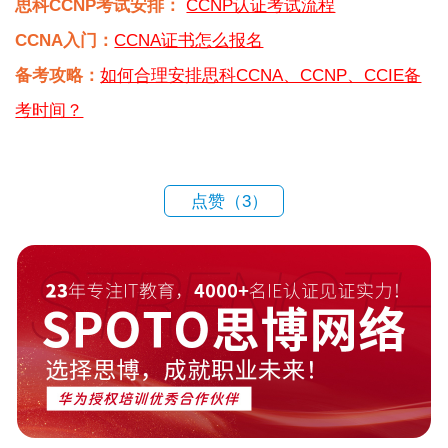
思科CCNP考试安排：
CCNP认证考试流程
CCNA入门：
CCNA证书怎么报名
备考攻略：
如何合理安排思科CCNA、CCNP、CCIE备
考时间？
点赞（
3
）