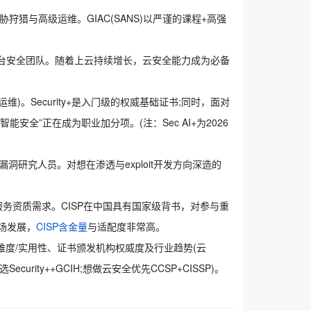
威胁狩猎与高级运维。GIAC(SANS)以严谨的课程+高强
：云安全架构师与云平台安全团队。随着上云持续增长，云安全能力成为必备
OC、运维)。Security+是入门级的权威基础证书;同时，面对
工智能安全”正在成为职业加分项。(注：Sec AI+为2026
红队与漏洞研究人员。对想在渗透与exploit开发方向深造的
全服务资质需求。CISP在中国具有国家级背书，对参与重
场发展，
CISP含金量
与适配度非常高。
难度/实用性、证书颁发机构权威度及行业趋势(云
rity++GCIH;想做云安全优先CCSP+CISSP)。