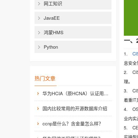
网工知识
JavaEE
鸿蒙HMS
一、
Python
1.
CI
息安全
2. C
热门文章
理。
3. CI
华为HCIA（原HCNA）认证用处大吗？
着重I
国内比较常用的开源数据库介绍
4. O
业内实
ccnp是什么？含金量怎么样？
5. C
实操型的“