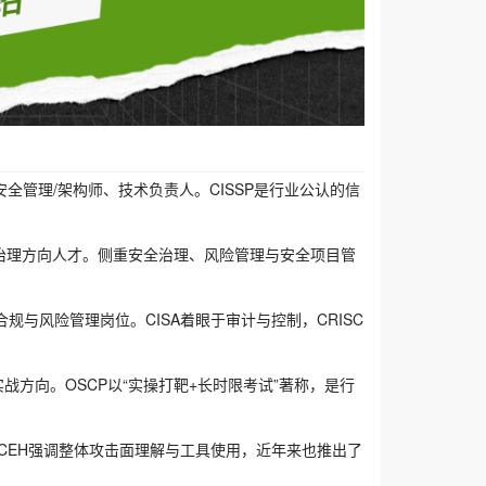
onal)—适合：信息安全管理/架构师、技术负责人。CISSP是行业公认的信
合：安全经理、风险与治理方向人才。侧重安全治理、风险管理与安全项目管
sk)—适合：审计、合规与风险管理岗位。CISA着眼于审计与控制，CRISC
合：渗透测试与攻防实战方向。OSCP以“实操打靶+长时限考试”著称，是行
入门到中级)。CEH强调整体攻击面理解与工具使用，近年来也推出了