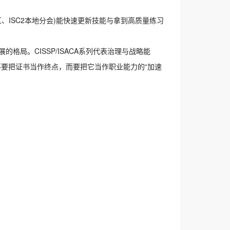
区、ISC2本地分会)能快速更新技能与拿到高质量练习
的格局。CISSP/ISACA系列代表治理与战略能
书时，不要把证书当作终点，而要把它当作职业能力的“加速