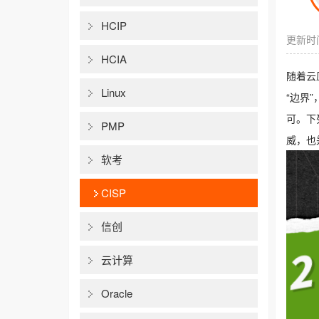
HCIP
更新时间
HCIA
随着云
Linux
“边界
可。下列
PMP
威，也
软考
CISP
信创
云计算
Oracle