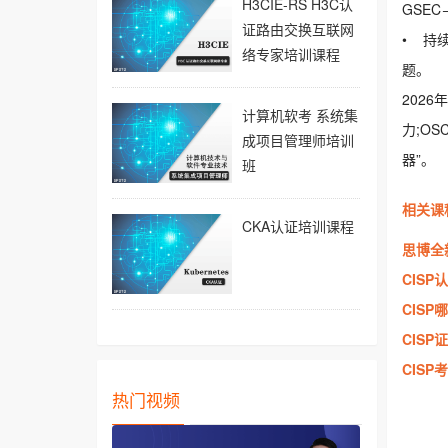
H3CIE-RS H3C认
GSE
证路由交换互联网
• 持
络专家培训课程
题。
202
计算机软考 系统集
力;O
成项目管理师培训
器”。
班
相关课
CKA认证培训课程
思博全
CIS
CISP
CIS
CISP
热门视频