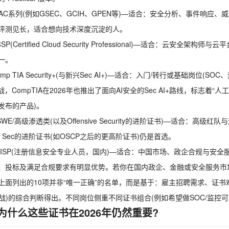
GIAC系列(例如GSEC、GCIH、GPEN等)—适合：安全分析、事件响应、
评测见长，适合想向技术深度沉淀的人。
CSP(Certified Cloud Security Professional)—适合
一。
omp TIA Security+(与新兴Sec AI+)—适合：入门/转行或基础岗位(S
战，CompTIA在2026年也推出了面向AI安全的Sec AI+路线，标志着“人
发布的产品)。
SWE/高级渗透类(以及Offensive Security的进阶证书)—适合：高级
f Sec的进阶证书(如OSCP之后的更高阶证书)仍是首选。
 CISP(注册信息安全专业人员，国内)—适合：中国市场、政企合规与安
、投标及满足合规要求有明显优势。若你在国内政企、金融或安全服务市
上面列出的10项并非“唯一正确”的名单，而是基于：雇主招聘需求、证书
实战)的综合判断得出。不同岗位侧重不同证书组合(例如希望做SOC/监控可选Secu
为什么这些证书在2026年仍然重要?