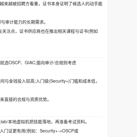
防”正越来越被招聘方看重，证书本身证明了候选人的动手能
治理与审计能力的长期需求。
为企业关注点，证书供应商也在推出相关课程与证书(例如
就选OSCP、GIAC;面向审计/合规则考虑
间与金钱投入较高;入门级(Security+)门槛和成本低，
带来直接的合规与资质优势。
ab/本地虚拟机把技能落地，再准备考试资料。
更有用(例如：Security+→OSCP或