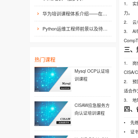
1. 
力。
华为培训课程体系介绍——在线学习平台
2. 
Python运维工程师前景以及待遇价值如何?
3. 
Comp
三、
热门课程
1. 
Mysql OCP认证培
CISA/
训课程
2. 预
适合作
3. 
CISAW应急服务方
四、
向认证培训课程
• 先
• 证