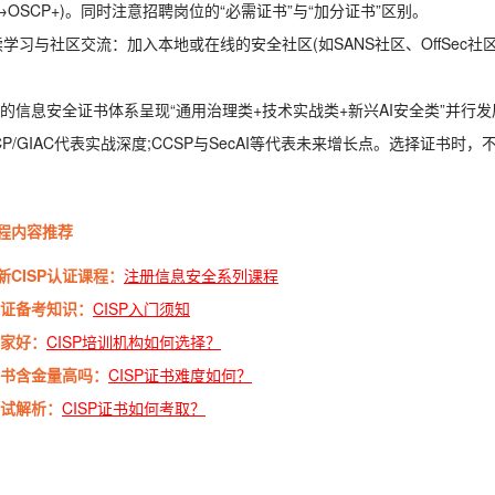
C→OSCP+)。同时注意招聘岗位的“必需证书”与“加分证书”区别。
续学习与社区交流：加入本地或在线的安全社区(如SANS社区、OffSec社
6年的信息安全证书体系呈现“通用治理类+技术实战类+新兴AI安全类”并行发展
SCP/GIAC代表实战深度;CCSP与SecAI等代表未来增长点。选择证
程内容推荐
新CISP认证课程：
注册信息安全系列课程
P认证备考知识：
CISP入门须知
哪家好：
CISP培训机构如何选择？
P证书含金量高吗：
CISP证书难度如何？
考试解析：
CISP证书如何考取？