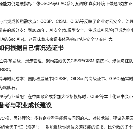
实操能力仍是硬指标：像OSCP与GIAC系列强调的“真实环境下做题/攻
云与合规成长期需求点：CCSP、CISM、CISA等反映了企业对云安全、
AI带来的新分支：到2026年，AI安全(如模型安全、生成式AI风险)已成
TIA的Sec AI+)。这意味着未来证书体系会向“AI+安全”方向扩大。
如何根据自己情况选证书
岗位/期望薪级：想走管理、架构路线优先CISSP/CISM;偏技术、渗透与红队
CRISC。
算与时间成本：国际权威证书(CISSP、Off Sec的高级证书、GIAC)通常时
为踏脚石。
地理与行业适配：在中国政企或参加大型招投标时，CISP等本土化证书会
备考与职业成长建议
练实操，再补理论：多数企业看重能解决问题的人。对技术岗，建议先用云l
书组合优于“证书堆砌”：一张能反映你岗位必须技能的证书，比分散的多个入门证