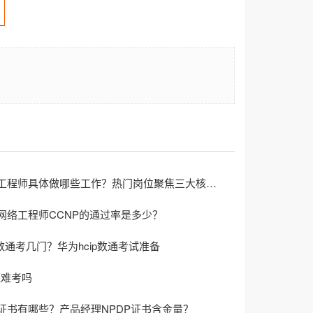
华为认证工程师具体做哪些工作？热门岗位聚焦三大核心赛道
网络工程师CCNP的通过率是多少？
p数通考几门？华为hcip数通考试准备
证难考吗
证书有哪些？产品经理NPDP证书含金量？