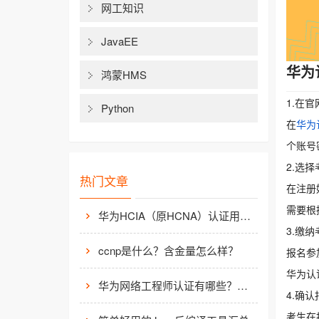
网工知识
JavaEE
华为
鸿蒙HMS
1.在
Python
在
华为
个账号
2.选
热门文章
在注册
需要根
华为HCIA（原HCNA）认证用处大吗？
3.缴
ccnp是什么？含金量怎么样？
报名参
华为认
华为网络工程师认证有哪些？值不值得考？
4.确
考生在