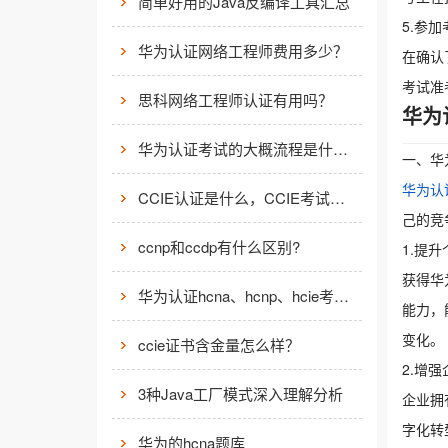
简单好用的Java反编译工具汇总
5.参加
华为认证网络工程师费用多少？
在确认
考试准
思科网络工程师认证有用吗？
华为
华为认证考试的大概流程是什么样的？
一、华
华为认
CCIE认证是什么，CCIE考试认证考试指南
己的竞
ccnp和ccdp有什么区别?
1.提
获得华
华为认证hcna、hcnp、hcie考试费用
能力，
变化。
ccie证书含金量怎么样？
2.增
3种Java工厂模式深入理解分析
企业拥
字化转
华为的hcna题库