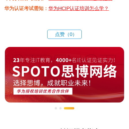
华为认证考试需知：
华为HCIP认证培训怎么学？
点赞（
0
）